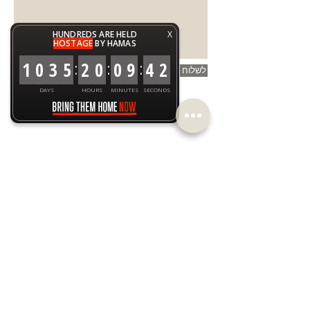
HUNDREDS ARE HELD
X
HOSTAGE
BY HAMAS
:
:
:
1
0
3
5
2
0
0
9
4
2
לשלוח
DAYS
HOURS
MINUTES
SECONDS
הזמנה